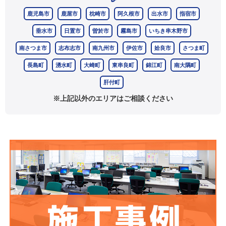
鹿児島市
鹿屋市
枕崎市
阿久根市
出水市
指宿市
垂水市
日置市
曽於市
霧島市
いちき串木野市
南さつま市
志布志市
南九州市
伊佐市
姶良市
さつま町
長島町
湧水町
大崎町
東串良町
錦江町
南大隅町
肝付町
※上記以外のエリアはご相談ください