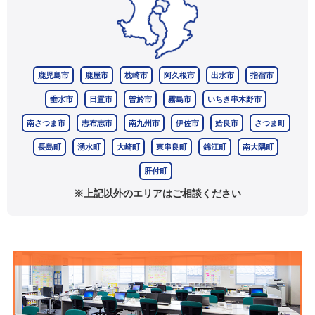
鹿児島市
鹿屋市
枕崎市
阿久根市
出水市
指宿市
垂水市
日置市
曽於市
霧島市
いちき串木野市
南さつま市
志布志市
南九州市
伊佐市
姶良市
さつま町
長島町
湧水町
大崎町
東串良町
錦江町
南大隅町
肝付町
※上記以外のエリアはご相談ください