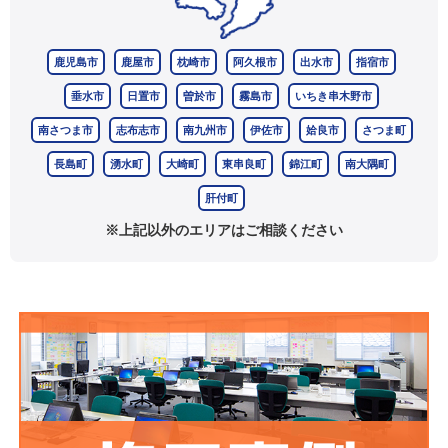
鹿児島市
鹿屋市
枕崎市
阿久根市
出水市
指宿市
垂水市
日置市
曽於市
霧島市
いちき串木野市
南さつま市
志布志市
南九州市
伊佐市
姶良市
さつま町
長島町
湧水町
大崎町
東串良町
錦江町
南大隅町
肝付町
※上記以外のエリアはご相談ください