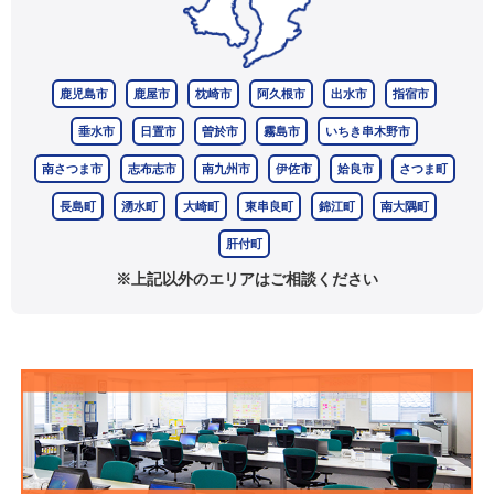
鹿児島市
鹿屋市
枕崎市
阿久根市
出水市
指宿市
垂水市
日置市
曽於市
霧島市
いちき串木野市
南さつま市
志布志市
南九州市
伊佐市
姶良市
さつま町
長島町
湧水町
大崎町
東串良町
錦江町
南大隅町
肝付町
※上記以外のエリアはご相談ください