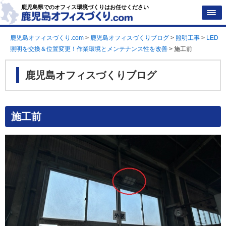
鹿児島県でのオフィス環境づくりはお任せください
鹿児島オフィスづくり.com
>
鹿児島オフィスづくりブログ
>
照明工事
>
LED
照明を交換＆位置変更！作業環境とメンテナンス性を改善
>
施工前
鹿児島オフィスづくりブログ
施工前