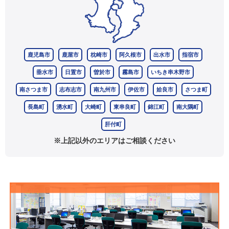
鹿児島市
鹿屋市
枕崎市
阿久根市
出水市
指宿市
垂水市
日置市
曽於市
霧島市
いちき串木野市
南さつま市
志布志市
南九州市
伊佐市
姶良市
さつま町
長島町
湧水町
大崎町
東串良町
錦江町
南大隅町
肝付町
※上記以外のエリアはご相談ください