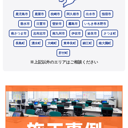
鹿児島市
鹿屋市
枕崎市
阿久根市
出水市
指宿市
垂水市
日置市
曽於市
霧島市
いちき串木野市
南さつま市
志布志市
南九州市
伊佐市
姶良市
さつま町
長島町
湧水町
大崎町
東串良町
錦江町
南大隅町
肝付町
※上記以外のエリアはご相談ください