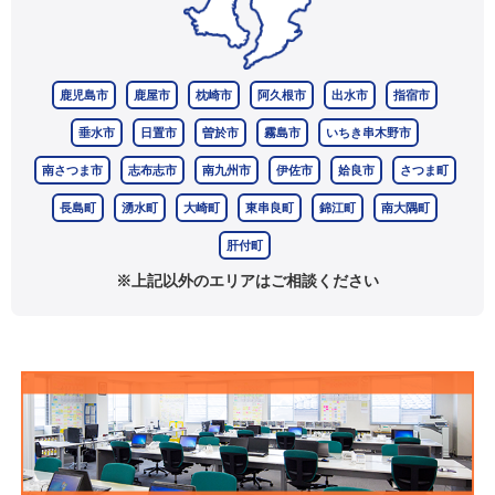
鹿児島市
鹿屋市
枕崎市
阿久根市
出水市
指宿市
垂水市
日置市
曽於市
霧島市
いちき串木野市
南さつま市
志布志市
南九州市
伊佐市
姶良市
さつま町
長島町
湧水町
大崎町
東串良町
錦江町
南大隅町
肝付町
※上記以外のエリアはご相談ください