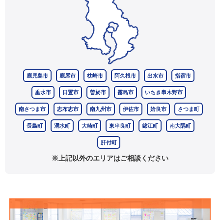
鹿児島市
鹿屋市
枕崎市
阿久根市
出水市
指宿市
垂水市
日置市
曽於市
霧島市
いちき串木野市
南さつま市
志布志市
南九州市
伊佐市
姶良市
さつま町
長島町
湧水町
大崎町
東串良町
錦江町
南大隅町
肝付町
※上記以外のエリアはご相談ください