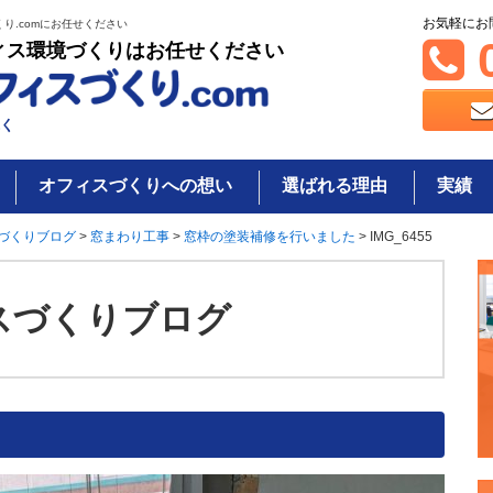
お気軽にお
り.comにお任せください
0
ィス環境づくりはお任せください
く
オフィスづくりへの想い
選ばれる理由
実績
づくりブログ
>
窓まわり工事
>
窓枠の塗装補修を行いました
>
IMG_6455
スづくりブログ