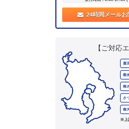
24時間メールお
【ご対応
鹿
垂
南
さ
南
※上