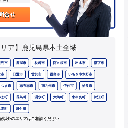
問合せ
エリア】
鹿児島県本土全域
児島市
鹿屋市
枕崎市
阿久根市
出水市
指宿市
水市
日置市
曽於市
霧島市
いちき串木野市
さつま市
志布志市
南九州市
伊佐市
姶良市
つま町
長島町
湧水町
大崎町
東串良町
錦江町
大隅町
肝付町
記以外のエリアはご相談ください