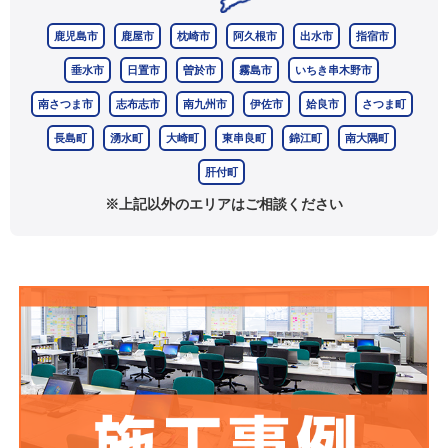
鹿児島市
鹿屋市
枕崎市
阿久根市
出水市
指宿市
垂水市
日置市
曽於市
霧島市
いちき串木野市
南さつま市
志布志市
南九州市
伊佐市
姶良市
さつま町
長島町
湧水町
大崎町
東串良町
錦江町
南大隅町
肝付町
※上記以外のエリアはご相談ください