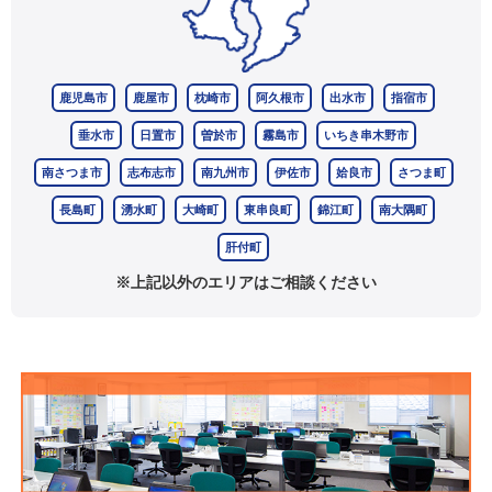
鹿児島市
鹿屋市
枕崎市
阿久根市
出水市
指宿市
垂水市
日置市
曽於市
霧島市
いちき串木野市
南さつま市
志布志市
南九州市
伊佐市
姶良市
さつま町
長島町
湧水町
大崎町
東串良町
錦江町
南大隅町
肝付町
※上記以外のエリアはご相談ください