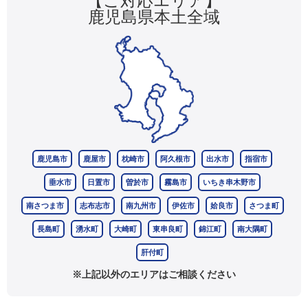
【ご対応エリア】
鹿児島県本土全域
鹿児島市
鹿屋市
枕崎市
阿久根市
出水市
指宿市
垂水市
日置市
曽於市
霧島市
いちき串木野市
南さつま市
志布志市
南九州市
伊佐市
姶良市
さつま町
長島町
湧水町
大崎町
東串良町
錦江町
南大隅町
肝付町
※上記以外のエリアはご相談ください