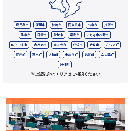
鹿児島市
鹿屋市
枕崎市
阿久根市
出水市
指宿市
垂水市
日置市
曽於市
霧島市
いちき串木野市
南さつま市
志布志市
南九州市
伊佐市
姶良市
さつま町
長島町
湧水町
大崎町
東串良町
錦江町
南大隅町
肝付町
※上記以外のエリアはご相談ください