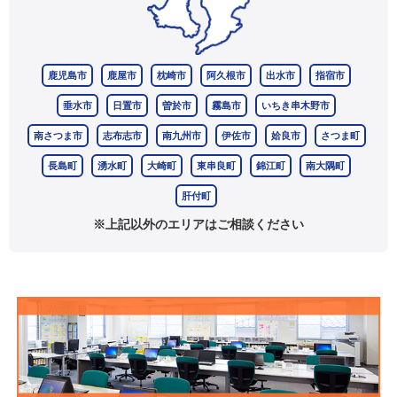
鹿児島市
鹿屋市
枕崎市
阿久根市
出水市
指宿市
垂水市
日置市
曽於市
霧島市
いちき串木野市
南さつま市
志布志市
南九州市
伊佐市
姶良市
さつま町
長島町
湧水町
大崎町
東串良町
錦江町
南大隅町
肝付町
※上記以外のエリアはご相談ください