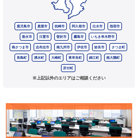
鹿児島市
鹿屋市
枕崎市
阿久根市
出水市
指宿市
垂水市
日置市
曽於市
霧島市
いちき串木野市
南さつま市
志布志市
南九州市
伊佐市
姶良市
さつま町
長島町
湧水町
大崎町
東串良町
錦江町
南大隅町
肝付町
※上記以外のエリアはご相談ください