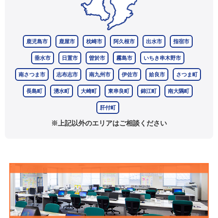
鹿児島市
鹿屋市
枕崎市
阿久根市
出水市
指宿市
垂水市
日置市
曽於市
霧島市
いちき串木野市
南さつま市
志布志市
南九州市
伊佐市
姶良市
さつま町
長島町
湧水町
大崎町
東串良町
錦江町
南大隅町
肝付町
※上記以外のエリアはご相談ください