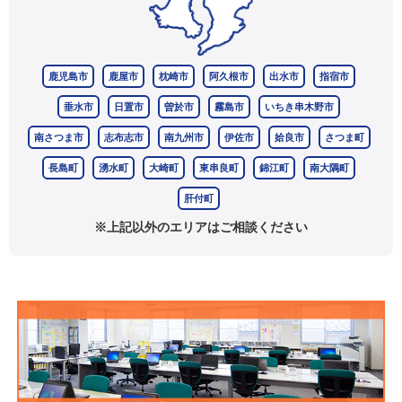
鹿児島市
鹿屋市
枕崎市
阿久根市
出水市
指宿市
垂水市
日置市
曽於市
霧島市
いちき串木野市
南さつま市
志布志市
南九州市
伊佐市
姶良市
さつま町
長島町
湧水町
大崎町
東串良町
錦江町
南大隅町
肝付町
※上記以外のエリアはご相談ください