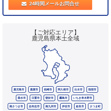
24時間メールお問合せ
【ご対応エリア】
鹿児島県本土全域
鹿児島市
鹿屋市
枕崎市
阿久根市
出水市
指宿市
垂水市
日置市
曽於市
霧島市
いちき串木野市
南さつま市
志布志市
南九州市
伊佐市
姶良市
さつま町