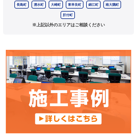
長島町
湧水町
大崎町
東串良町
錦江町
南大隅町
肝付町
※上記以外のエリアはご相談ください