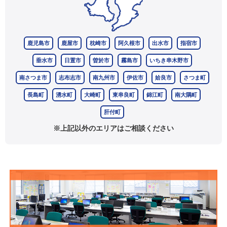
鹿児島市
鹿屋市
枕崎市
阿久根市
出水市
指宿市
垂水市
日置市
曽於市
霧島市
いちき串木野市
南さつま市
志布志市
南九州市
伊佐市
姶良市
さつま町
長島町
湧水町
大崎町
東串良町
錦江町
南大隅町
肝付町
※上記以外のエリアはご相談ください