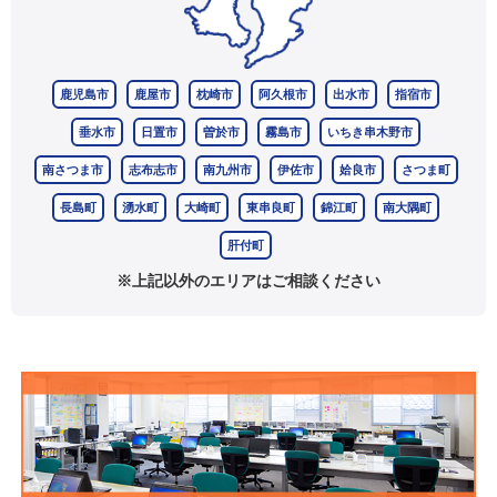
鹿児島市
鹿屋市
枕崎市
阿久根市
出水市
指宿市
垂水市
日置市
曽於市
霧島市
いちき串木野市
南さつま市
志布志市
南九州市
伊佐市
姶良市
さつま町
長島町
湧水町
大崎町
東串良町
錦江町
南大隅町
肝付町
※上記以外のエリアはご相談ください