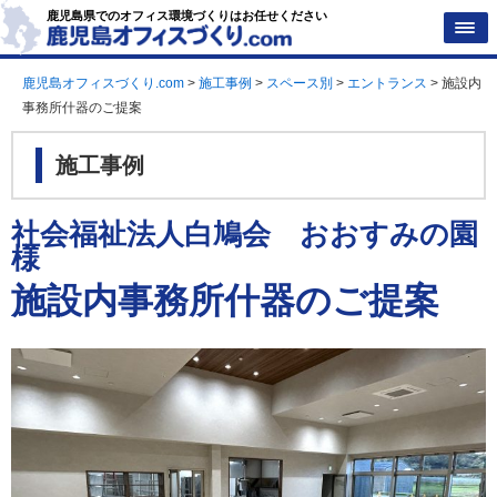
鹿児島県でのオフィス環境づくりはお任せください
鹿児島オフィスづくり.com
>
施工事例
>
スペース別
>
エントランス
>
施設内
事務所什器のご提案
施工事例
社会福祉法人白鳩会 おおすみの園
様
施設内事務所什器のご提案