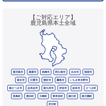
【ご対応エリア】
鹿児島県本土全域
鹿児島市
鹿屋市
枕崎市
阿久根市
出水市
指宿市
垂水市
日置市
曽於市
霧島市
いちき串木野市
南さつま市
志布志市
南九州市
伊佐市
姶良市
さつま町
長島町
湧水町
大崎町
東串良町
錦江町
南大隅町
肝付町