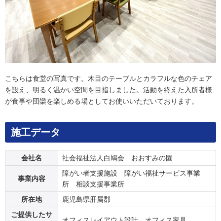
こちらは食堂の写真です。木目のテーブルとカラフルな色のチェア
を設え、明るく温かい空間を目指しました。活動を終えた入所者様
が食事や団欒を楽しめる場としてお使いいただいております。
施工データ
会社名
社会福祉法人白鳩会 おおすみの園
障がい者支援施設 障がい福祉サービス事業
事業内容
所 相談支援事業所
所在地
鹿児島県肝属郡
ご提供したサ
オフィスレイアウト設計、オフィス家具