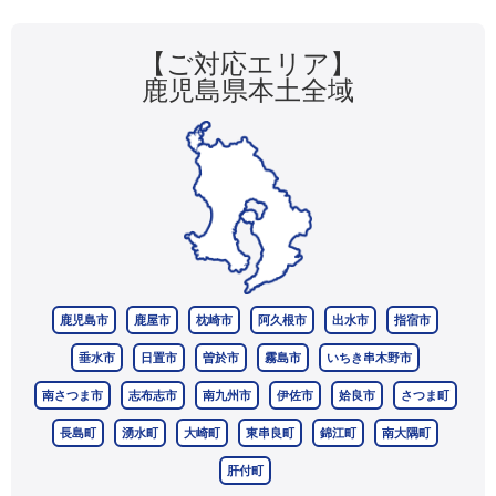
【ご対応エリア】
鹿児島県本土全域
鹿児島市
鹿屋市
枕崎市
阿久根市
出水市
指宿市
垂水市
日置市
曽於市
霧島市
いちき串木野市
南さつま市
志布志市
南九州市
伊佐市
姶良市
さつま町
長島町
湧水町
大崎町
東串良町
錦江町
南大隅町
肝付町