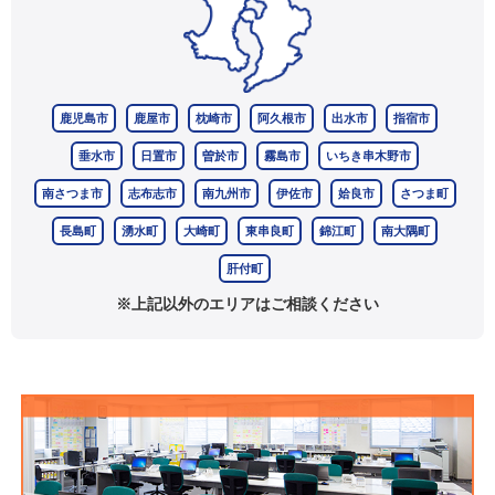
鹿児島市
鹿屋市
枕崎市
阿久根市
出水市
指宿市
垂水市
日置市
曽於市
霧島市
いちき串木野市
南さつま市
志布志市
南九州市
伊佐市
姶良市
さつま町
長島町
湧水町
大崎町
東串良町
錦江町
南大隅町
肝付町
※上記以外のエリアはご相談ください