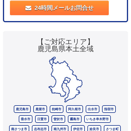
24時間メールお問合せ
【ご対応エリア】
鹿児島県本土全域
鹿児島市
鹿屋市
枕崎市
阿久根市
出水市
指宿市
垂水市
日置市
曽於市
霧島市
いちき串木野市
南さつま市
志布志市
南九州市
伊佐市
姶良市
さつま町