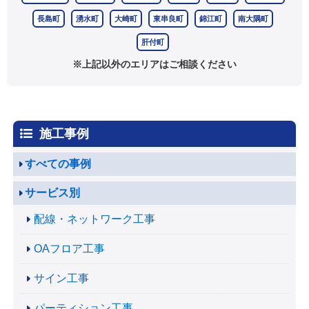
長島町
湧水町
大崎町
東串良町
錦江町
南大隅町
肝付町
※上記以外のエリアはご相談ください
施工事例
すべての事例
サービス別
配線・ネットワーク工事
OAフロア工事
サイン工事
パーティション工事