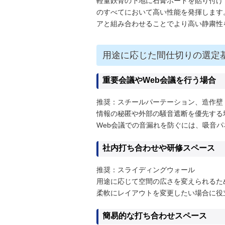
軽量鉄骨の下地に石膏ボードを貼り付け
のすべてにおいて高い性能を発揮します
アと組み合わせることでより高い静粛性
用途に応じた間仕切りの選定
重要会議やWeb会議を行う場合
推奨：スチールパーテーション、造作壁
情報の秘匿や外部の騒音遮断を優先する
Web会議での音漏れを防ぐには、吸音
社内打ち合わせや研修スペース
推奨：スライディングウォール
用途に応じて空間の広さを変えられるた
柔軟にレイアウトを変更したい場合に役
簡易的な打ち合わせスペース