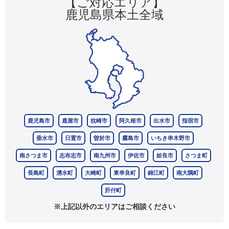
【ご対応エリア】
鹿児島県本土全域
鹿児島市
鹿屋市
枕崎市
阿久根市
出水市
指宿市
垂水市
日置市
曽於市
霧島市
いちき串木野市
南さつま市
志布志市
南九州市
伊佐市
姶良市
さつま町
長島町
湧水町
大崎町
東串良町
錦江町
南大隅町
肝付町
※上記以外のエリアはご相談ください