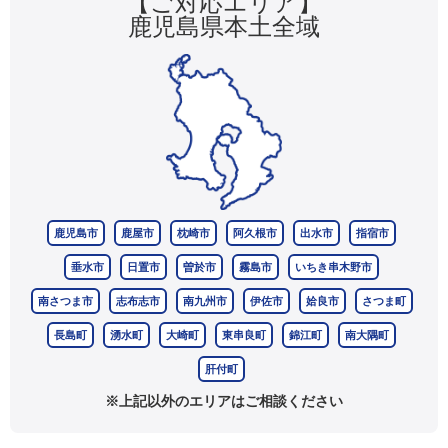
【ご対応エリア】
鹿児島県本土全域
鹿児島市
鹿屋市
枕崎市
阿久根市
出水市
指宿市
垂水市
日置市
曽於市
霧島市
いちき串木野市
南さつま市
志布志市
南九州市
伊佐市
姶良市
さつま町
長島町
湧水町
大崎町
東串良町
錦江町
南大隅町
肝付町
※上記以外のエリアはご相談ください