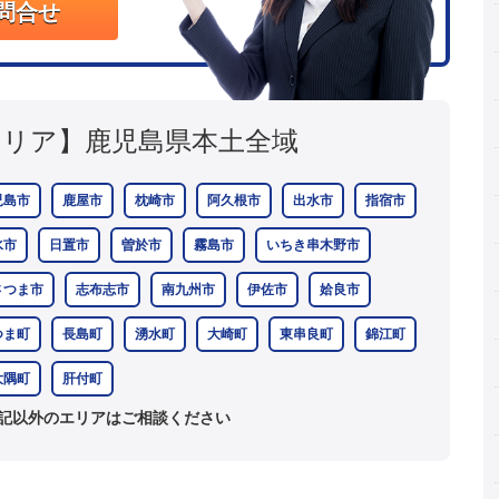
問合せ
エリア】
鹿児島県本土全域
児島市
鹿屋市
枕崎市
阿久根市
出水市
指宿市
水市
日置市
曽於市
霧島市
いちき串木野市
さつま市
志布志市
南九州市
伊佐市
姶良市
つま町
長島町
湧水町
大崎町
東串良町
錦江町
大隅町
肝付町
記以外のエリアはご相談ください