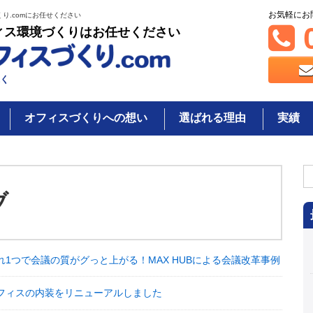
お気軽にお
り.comにお任せください
0
ィス環境づくりはお任せください
く
オフィスづくりへの想い
選ばれる理由
実績
検
索
ブ
れ1つで会議の質がグっと上がる！MAX HUBによる会議改革事例
フィスの内装をリニューアルしました