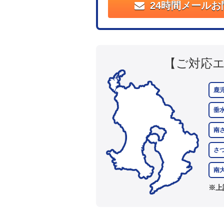
24時間メールお
【ご対応
鹿
垂
南
さ
南
※上