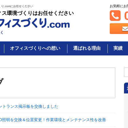
お気軽にお
り.comにお任せください
0
ィス環境づくりはお任せください
く
オフィスづくりへの想い
選ばれる理由
実績
検
索
ブ
ントランス掲示板を交換しました
ED照明を交換＆位置変更！作業環境とメンテナンス性を改善