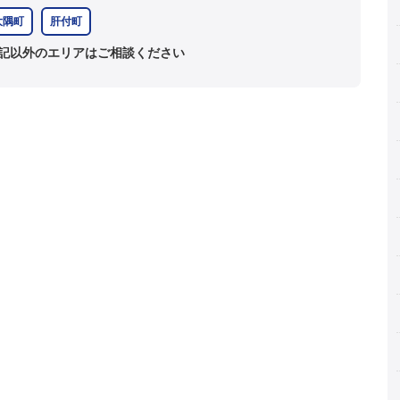
大隅町
肝付町
記以外のエリアはご相談ください