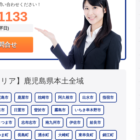
問い合わせください！
1133
(平日)
問合せ
エリア】
鹿児島県本土全域
児島市
鹿屋市
枕崎市
阿久根市
出水市
指宿市
水市
日置市
曽於市
霧島市
いちき串木野市
さつま市
志布志市
南九州市
伊佐市
姶良市
つま町
長島町
湧水町
大崎町
東串良町
錦江町