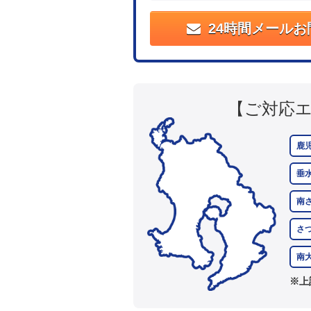
24時間メールお
【ご対応
鹿
垂
南
さ
南
※上