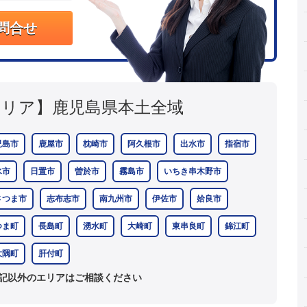
問合せ
エリア】
鹿児島県本土全域
児島市
鹿屋市
枕崎市
阿久根市
出水市
指宿市
水市
日置市
曽於市
霧島市
いちき串木野市
さつま市
志布志市
南九州市
伊佐市
姶良市
つま町
長島町
湧水町
大崎町
東串良町
錦江町
大隅町
肝付町
記以外のエリアはご相談ください