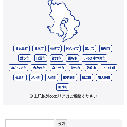
鹿児島市
鹿屋市
枕崎市
阿久根市
出水市
指宿市
垂水市
日置市
曽於市
霧島市
いちき串木野市
南さつま市
志布志市
南九州市
伊佐市
姶良市
さつま町
長島町
湧水町
大崎町
東串良町
錦江町
南大隅町
肝付町
※上記以外のエリアはご相談ください
検