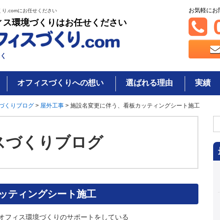
お気軽にお
り.comにお任せください
0
ィス環境づくりはお任せください
く
オフィスづくりへの想い
選ばれる理由
実績
づくりブログ
>
屋外工事
>
施設名変更に伴う、看板カッティングシート施工
検
索
スづくりブログ
ッティングシート施工
オフィス環境づくりのサポートをしている