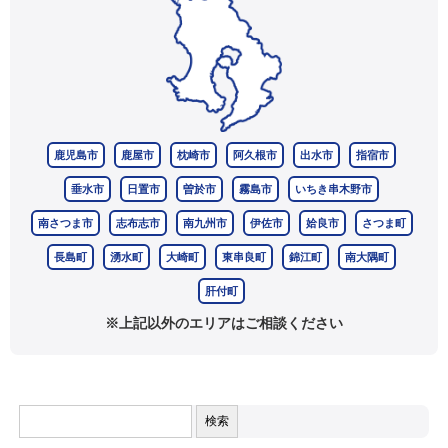
鹿児島市
鹿屋市
枕崎市
阿久根市
出水市
指宿市
垂水市
日置市
曽於市
霧島市
いちき串木野市
南さつま市
志布志市
南九州市
伊佐市
姶良市
さつま町
長島町
湧水町
大崎町
東串良町
錦江町
南大隅町
肝付町
※上記以外のエリアはご相談ください
検
索: