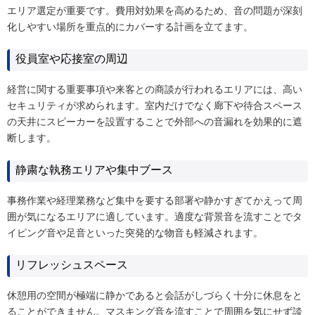
エリア選定が重要です。費用対効果を高めるため、音の問題が深刻
化しやすい場所を重点的にカバーする計画を立てます。
役員室や応接室の周辺
経営に関する重要事項や来客との商談が行われるエリアには、高い
セキュリティが求められます。室内だけでなく廊下や待合スペース
の天井にスピーカーを設置することで外部への音漏れを効果的に遮
断します。
静粛な執務エリアや集中ブース
事務作業や経理業務など集中を要する部署や静かすぎてかえって周
囲が気になるエリアに適しています。適度な背景音を流すことでタ
イピング音や足音といった突発的な物音も軽減されます。
リフレッシュスペース
休憩用の空間が極端に静かであると会話がしづらく十分に休息をと
ることができません。マスキング音を流すことで周囲を気にせず談