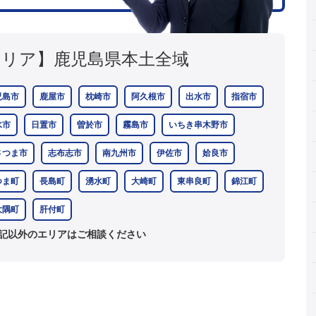
エリア】
鹿児島県本土全域
児島市
鹿屋市
枕崎市
阿久根市
出水市
指宿市
水市
日置市
曽於市
霧島市
いちき串木野市
さつま市
志布志市
南九州市
伊佐市
姶良市
つま町
長島町
湧水町
大崎町
東串良町
錦江町
大隅町
肝付町
記以外のエリアはご相談ください