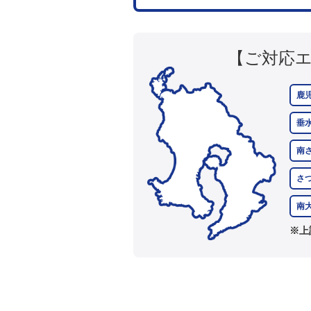
【ご対応
鹿
垂
南
さ
南
※上