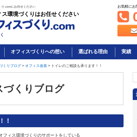
お気軽にお
り.comにお任せください
0
ィス環境づくりはお任せください
く
オフィスづくりへの想い
選ばれる理由
実績
づくりブログ
>
オフィス改装
>
トイレのご相談も承ります！！
検
索
スづくりブログ
！！
オフィス環境づくりのサポートをしている