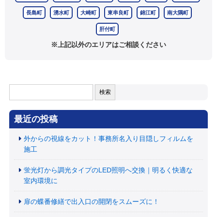
長島町
湧水町
大崎町
東串良町
錦江町
南大隅町
肝付町
※上記以外のエリアはご相談ください
検
索:
最近の投稿
外からの視線をカット！事務所名入り目隠しフィルムを
施工
蛍光灯から調光タイプのLED照明へ交換｜明るく快適な
室内環境に
扉の蝶番修繕で出入口の開閉をスムーズに！