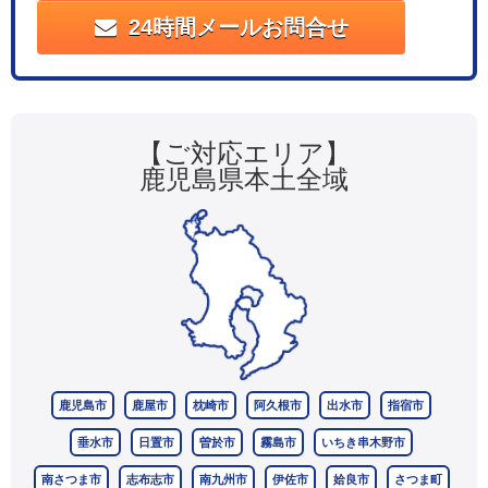
24時間メールお問合せ
【ご対応エリア】
鹿児島県本土全域
鹿児島市
鹿屋市
枕崎市
阿久根市
出水市
指宿市
垂水市
日置市
曽於市
霧島市
いちき串木野市
南さつま市
志布志市
南九州市
伊佐市
姶良市
さつま町