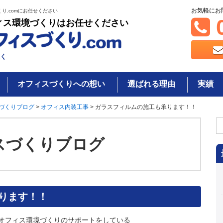
お気軽にお
り.comにお任せください
0
ィス環境づくりはお任せください
く
オフィスづくりへの想い
選ばれる理由
実績
づくりブログ
>
オフィス内装工事
>
ガラスフィルムの施工も承ります！！
検
索
スづくりブログ
ります！！
オフィス環境づくりのサポートをしている