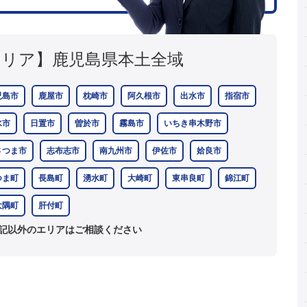
エリア】
鹿児島県本土全域
児島市
鹿屋市
枕崎市
阿久根市
出水市
指宿市
水市
日置市
曽於市
霧島市
いちき串木野市
さつま市
志布志市
南九州市
伊佐市
姶良市
つま町
長島町
湧水町
大崎町
東串良町
錦江町
大隅町
肝付町
記以外のエリアはご相談ください