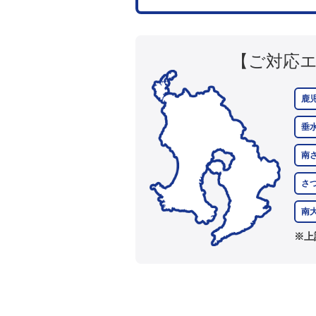
【ご対応
鹿
垂
南
さ
南
※上