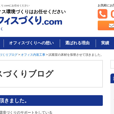
お気軽にお
り.comにお任せください
0
ィス環境づくりはお任せください
く
オフィスづくりへの想い
選ばれる理由
実績
づくりブログ
>
オフィス内装工事
>
試着室の床材を張替させて頂きました。
検
索
スづくりブログ
頂きました。
環境づくりのサポートをしている