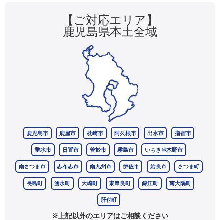
【ご対応エリア】
鹿児島県本土全域
鹿児島市
鹿屋市
枕崎市
阿久根市
出水市
指宿市
垂水市
日置市
曽於市
霧島市
いちき串木野市
南さつま市
志布志市
南九州市
伊佐市
姶良市
さつま町
長島町
湧水町
大崎町
東串良町
錦江町
南大隅町
肝付町
※上記以外のエリアはご相談ください