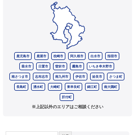
鹿児島市
鹿屋市
枕崎市
阿久根市
出水市
指宿市
垂水市
日置市
曽於市
霧島市
いちき串木野市
南さつま市
志布志市
南九州市
伊佐市
姶良市
さつま町
長島町
湧水町
大崎町
東串良町
錦江町
南大隅町
肝付町
※上記以外のエリアはご相談ください
検