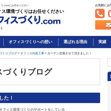
お気軽にお
り.comにお任せください
0
ィス環境づくりはお任せください
く
オフィスづくりへの想い
選ばれる理由
実績
づくりブログ
>
オフィス内装工事
>
カーテン交換させて頂きました！
検
索
スづくりブログ
した！
オフィス環境づくりのサポートをしている