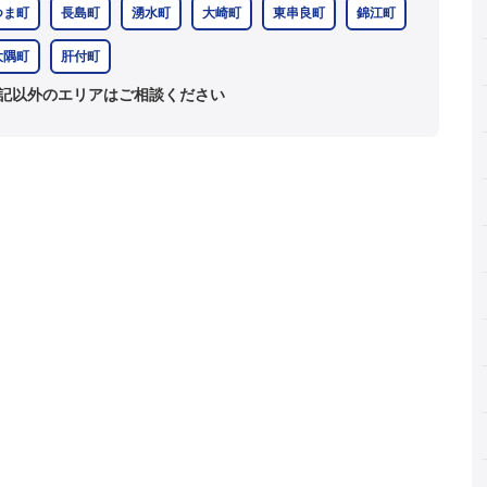
つま町
長島町
湧水町
大崎町
東串良町
錦江町
大隅町
肝付町
記以外のエリアはご相談ください