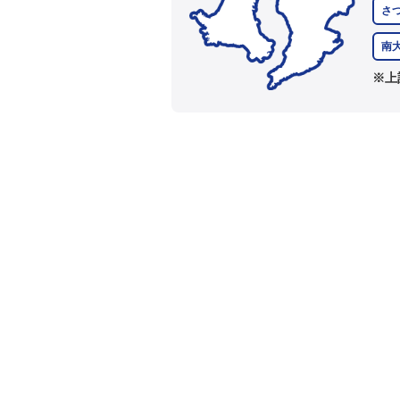
さ
南
※上