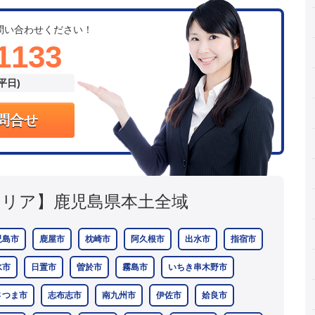
問い合わせください！
1133
(平日)
問合せ
エリア】
鹿児島県本土全域
児島市
鹿屋市
枕崎市
阿久根市
出水市
指宿市
水市
日置市
曽於市
霧島市
いちき串木野市
さつま市
志布志市
南九州市
伊佐市
姶良市