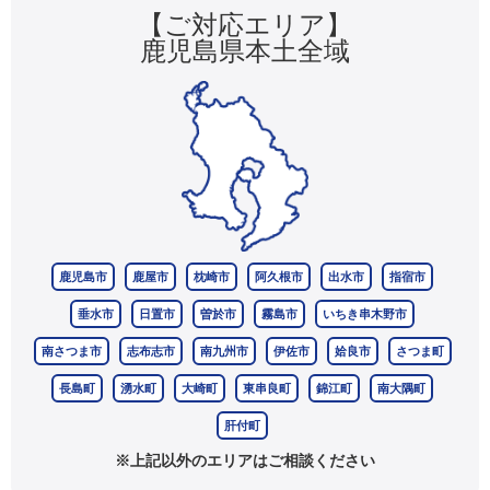
【ご対応エリア】
鹿児島県本土全域
鹿児島市
鹿屋市
枕崎市
阿久根市
出水市
指宿市
垂水市
日置市
曽於市
霧島市
いちき串木野市
南さつま市
志布志市
南九州市
伊佐市
姶良市
さつま町
長島町
湧水町
大崎町
東串良町
錦江町
南大隅町
肝付町
※上記以外のエリアはご相談ください