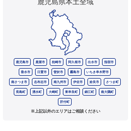
鹿児島県本土全域
鹿児島市
鹿屋市
枕崎市
阿久根市
出水市
指宿市
垂水市
日置市
曽於市
霧島市
いちき串木野市
南さつま市
志布志市
南九州市
伊佐市
姶良市
さつま町
長島町
湧水町
大崎町
東串良町
錦江町
南大隅町
肝付町
※上記以外のエリアはご相談ください