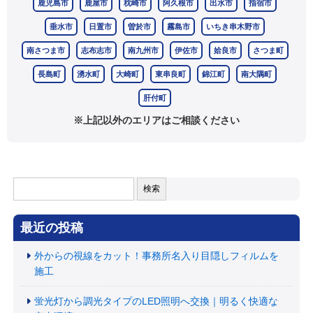
鹿児島市
鹿屋市
枕崎市
阿久根市
出水市
指宿市
垂水市
日置市
曽於市
霧島市
いちき串木野市
南さつま市
志布志市
南九州市
伊佐市
姶良市
さつま町
長島町
湧水町
大崎町
東串良町
錦江町
南大隅町
肝付町
※上記以外のエリアはご相談ください
検
索:
最近の投稿
外からの視線をカット！事務所名入り目隠しフィルムを
施工
蛍光灯から調光タイプのLED照明へ交換｜明るく快適な