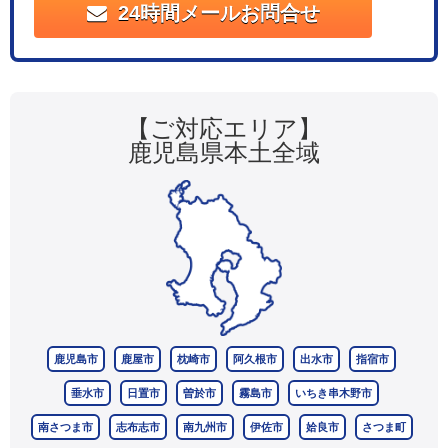
24時間メールお問合せ
【ご対応エリア】
鹿児島県本土全域
鹿児島市
鹿屋市
枕崎市
阿久根市
出水市
指宿市
垂水市
日置市
曽於市
霧島市
いちき串木野市
南さつま市
志布志市
南九州市
伊佐市
姶良市
さつま町