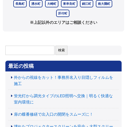
長島町
湧水町
大崎町
東串良町
錦江町
南大隅町
肝付町
※上記以外のエリアはご相談ください
検
索:
最近の投稿
外からの視線をカット！事務所名入り目隠しフィルムを
施工
蛍光灯から調光タイプのLED照明へ交換｜明るく快適な
室内環境に
扉の蝶番修繕で出入口の開閉をスムーズに！
壊れたプロジェクタースクリーンを安全・大型スクリー