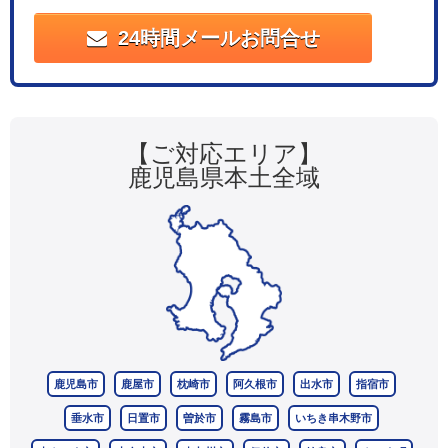
24時間メールお問合せ
【ご対応エリア】
鹿児島県本土全域
鹿児島市
鹿屋市
枕崎市
阿久根市
出水市
指宿市
垂水市
日置市
曽於市
霧島市
いちき串木野市