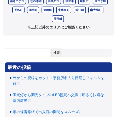
南さつま市
志布志市
南九州市
伊佐市
姶良市
さつま町
長島町
湧水町
大崎町
東串良町
錦江町
南大隅町
肝付町
※上記以外のエリアはご相談ください
検
索:
最近の投稿
外からの視線をカット！事務所名入り目隠しフィルムを
施工
蛍光灯から調光タイプのLED照明へ交換｜明るく快適な
室内環境に
扉の蝶番修繕で出入口の開閉をスムーズに！