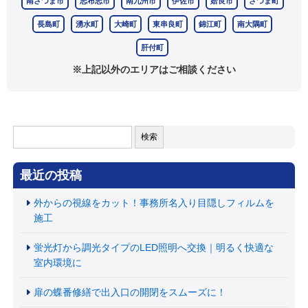
南さつま市
志布志市
南九州市
伊佐市
姶良市
さつま町
長島町
湧水町
大崎町
東串良町
錦江町
南大隅町
肝付町
※上記以外のエリアはご相談ください
検
索:
最近の投稿
外からの視線をカット！事務所名入り目隠しフィルムを
施工
蛍光灯から調光タイプのLED照明へ交換｜明るく快適な
室内環境に
扉の蝶番修繕で出入口の開閉をスムーズに！