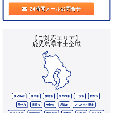
24時間メールお問合せ
【ご対応エリア】
鹿児島県本土全域
鹿児島市
鹿屋市
枕崎市
阿久根市
出水市
指宿市
垂水市
日置市
曽於市
霧島市
いちき串木野市