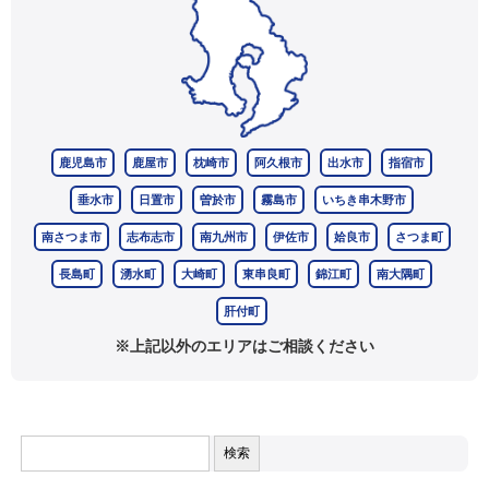
鹿児島市
鹿屋市
枕崎市
阿久根市
出水市
指宿市
垂水市
日置市
曽於市
霧島市
いちき串木野市
南さつま市
志布志市
南九州市
伊佐市
姶良市
さつま町
長島町
湧水町
大崎町
東串良町
錦江町
南大隅町
肝付町
※上記以外のエリアはご相談ください
検
索: