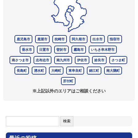
鹿児島市
鹿屋市
枕崎市
阿久根市
出水市
指宿市
垂水市
日置市
曽於市
霧島市
いちき串木野市
南さつま市
志布志市
南九州市
伊佐市
姶良市
さつま町
長島町
湧水町
大崎町
東串良町
錦江町
南大隅町
肝付町
※上記以外のエリアはご相談ください
検
索: