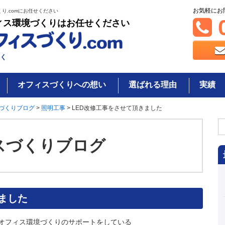
お気軽にお
り.comにお任せください
0
ィス環境づくりはお任せください
く
オフィスづくりへの想い
選ばれる理由
実績
づくりブログ
>
照明工事
>
LED改修工事をさせて頂きました
検
索
スづくりブログ
ました
オフィス環境づくりのサポートをしている